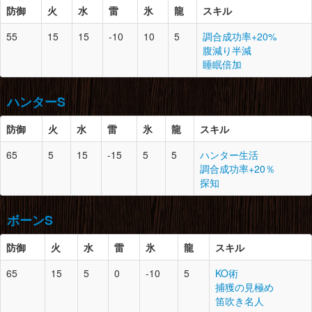
上質な毛皮×1
闘技王のコイン×3
防御
胴
11
火
水
1
雷
氷
上質な毛皮×1
龍
スキル
ランポスの上鱗×2
上竜骨×2
ドラグライト鉱石×4
55
15
15
-10
10
5
調合成功率+20%
カブレライト鉱石×1
防御
スロット
必要素材
腹減り半減
腰
9
0
天空の結晶結晶×2
腕
11
1
上質な毛皮×1
睡眠倍加
上質な毛皮×1
頭
11
1
カブレライト鉱石×1
竜骨【大】×3
ランポスの上皮×2
マカライト鉱石×2
盾虫の堅殻×1
マカライト鉱石×6
ハンターS
鉄鉱石×5
腰
11
1
上質な毛皮×1
脚
9
1
天空の結晶×3
防御
胴
11
火
水
2
雷
氷
カブレライト鉱石×2
龍
スキル
竜骨【大】×3
上質な毛皮×1
ドラグライト鉱石×1
カブレライト鉱石×1
上質な鳥竜骨×2
65
5
15
-15
5
5
ハンター生活
大地の結晶の×2
大地の結晶×10
防御
スロット
必要素材
調合成功率+20％
ドスヘラクレス×2
脚
11
1
上質な毛皮×2
探知
上竜骨×2
頭
13
2
カブレライト鉱石×2
腕
11
1
カブレライト鉱石×2
盾虫の堅殻×1
ドスヘラクレス×2
氷結晶×2
ボーンS
マカライト鉱石×5
大地の結晶×2
鉄鉱石×5
防御
火
水
雷
氷
龍
スキル
腰
11
1
カブレライト鉱石×1
胴
13
1
カブレライト鉱石×1
ドラグライト鉱石×1
65
15
5
0
-10
5
KO術
ジャギィの上鱗×3
大地の結晶×2
防御
スロット
必要素材
捕獲の見極め
氷結晶×3
ドスヘラクレス×2
笛吹き名人
鉄鉱石×5