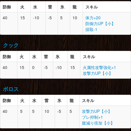
蟲のコイン×1
腕
8
1
ドスイーオスの皮×2
防御
火
水
雷
氷
龍
スキル
イーオスの毒牙×5
脚
8
2
白兎獣の毛×2
胴
8
1
翼蛇竜の皮×4
イーオスの鱗×2
白兎獣の腹甲×2
40
15
-10
-5
5
10
体力+20
火竜の翼膜×2
鉄鉱石×2
白兎獣の氷爪×1
防御
スロット
必要素材
防御力UP【小】
のりこねバッタ×4
のりこねバッタ×8
採取-1
蟲のコイン×1
腰
8
2
ドスイーオスの皮×2
頭
8
2
鬼蛙の大牙×2
竜骨【中】×3
厳めしい頭骨×1
腕
8
2
縞模様の皮×5
イーオスの鱗×2
クック
鬼蛙の甲殻×2
火竜の翼膜×2
マカライト鉱石×3
マカライト鉱石×2
キラービートル×1
防御
火
水
雷
氷
龍
スキル
蟲のコイン×1
脚
8
3
イーオスの皮×2
胴
8
0
鬼蛙の鱗×2
イーオスの鱗×4
防御
スロット
必要素材
40
15
0
-5
-10
15
火属性攻撃強化+1
鬼蛙の爪×1
腰
8
0
翼蛇竜の皮×4
竜骨【小】×3
攻撃力UP【小】
草食竜の甲殻×3
上竜骨×1
鉄鉱石×2
頭
8
2
怪鳥の耳×2
のりこねバッタ×2
モンスターの体液×3
怪鳥の甲殻×2
蟲のコイン×1
ボロス
怪鳥の翼膜×1
腕
8
1
鬼蛙の爪×1
ランポスの皮×2
鬼蛙の甲殻×2
脚
8
3
縞模様の皮×5
防御
火
水
雷
氷
龍
スキル
鬼蛙の鱗×2
火竜の翼膜×2
胴
8
1
土砂竜の頭殻×1
カワズの油×2
キラービートル×2
40
5
5
10
-5
5
攻撃力UP【小】
土砂竜の甲殻×2
蟲のコイン×1
防御
スロット
必要素材
ブレ抑制+1
キラービートル×2
腰
8
0
鬼蛙の鱗×3
腹減り倍加【小】
草食竜の頭殻×2
頭
8
1
土砂竜の甲殻×1
腕
8
0
怪鳥の鱗×3
大きな骨×3