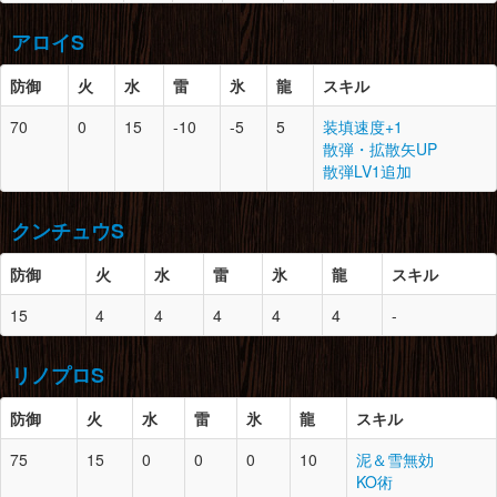
頭
13
0
上質な鳥竜骨×2
脚
11
1
カブレライト鉱石×2
竜骨【小】×3
腕
13
1
カブレライト鉱石×2
マカライト鉱石×2
アロイS
なぞの頭骨×3
ジャギィの上鱗×2
鉄鉱石×5
大地の結晶×2
防御
胴
火
13
水
0
雷
氷
龍
堅牢な骨×1
スキル
竜骨【大】×2
竜骨【小】×5
70
0
15
-10
-5
5
装填速度+1
とがった牙×5
腰
13
2
上質な毛皮×2
防御
スロット
必要素材
散弾・拡散矢UP
なぞの頭骨×1
腕
13
0
上質な鳥竜骨×2
散弾LV1追加
暖かい毛皮×5
頭
14
0
カブレライト鉱石×1
竜骨【大】×1
ドラグライト鉱石×5
レビテライト鉱石×1
とがった牙×5
クンチュウS
ドラグライト鉱石×5
脚
13
1
カブレライト鉱石×1
氷結晶×3
腰
13
0
堅牢な骨×1
暖かい毛皮×2
防御
火
水
雷
氷
龍
スキル
竜骨【中】×2
氷結晶×3
防御
スロット
必要素材
胴
14
0
カブレライト鉱石×2
なぞの骨×10
大地の結晶×2
15
4
4
4
4
4
-
レビテライト鉱石×2
頭
-
0
-
マカライト鉱石×7
脚
13
0
上質な鳥竜骨×2
鉄鉱石×10
竜骨【小】×3
リノプロS
胴
-
0
-
上竜骨×2
腕
14
0
カブレライト鉱石×3
腕
-
2
-
防御
火
水
雷
氷
龍
スキル
レビテライト鉱石×2
マカライト鉱石×7
腰
-
0
-
75
15
0
0
0
10
泥＆雪無効
大地の結晶×7
KO術