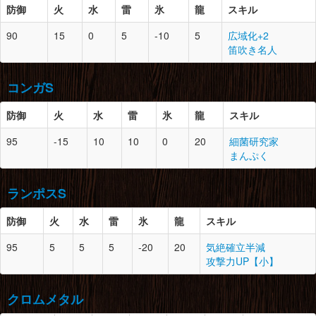
鳥竜玉×1
防御
胴
18
火
水
1
雷
氷
ランゴスタの薄羽×5
龍
スキル
カブレライト鉱石×2
脚
18
1
ジャギィの上鱗×4
飛甲虫の羽×6
ジャギィの皮×4
防御
スロット
必要素材
90
15
0
5
-10
5
広域化+2
上質な腹袋×2
腰
18
1
ドスゲネポスの尾×2
上質な鳥竜骨×4
笛吹き名人
ゲネポスの上鱗×4
ドラグライト鉱石×2
頭
18
2
徹甲虫の尖角×2
腕
18
0
ランゴスタの薄羽×1
麻痺袋×2
へんなクチバシ×2
とがった爪×4
ドスヘラクレス×3
コンガS
大きな骨×2
モンスターの濃汁×2
脚
18
2
ゲネポスの上鱗×2
防御
胴
18
火
1
水
雷
氷
徹甲虫の薄羽×3
龍
スキル
腰
18
2
ランゴスタの薄羽×3
ゲネポスの上皮×4
極彩色の羽×1
上質な腹袋×2
ドラグライト鉱石×5
防御
スロット
必要素材
95
-15
10
10
0
20
細菌研究家
モンスターの濃汁×2
キラービートル×3
上竜骨×3
まんぷく
頭
19
2
桃毛獣の剛毛×2
腕
18
1
徹甲虫の薄羽×3
脚
18
0
ランゴスタの薄羽×2
極彩色の毛×1
極彩色の羽×1
モンスターの濃汁×1
ランポスS
桃毛獣の尖爪×2
上質な毛皮×1
ドスヘラクレス×2
ドスヘラクレス×2
防御
火
水
雷
氷
龍
スキル
腰
18
1
徹甲虫の堅殻×3
胴
19
0
桃毛獣の剛毛×3
極彩色の羽×2
防御
スロット
必要素材
95
5
5
5
-20
20
気絶確立半減
コンガの剛毛×4
へんなクチバシ×1
攻撃力UP【小】
獣骨×6
頭
19
1
ランポスの上皮×3
ドスヘラクレス×3
脚
18
1
徹甲虫の堅殻×4
ランポスの尖爪×2
極彩色の羽×2
クロムメタル
ドスランポスの頭×1
腕
19
1
桃毛獣の剛毛×2
上竜骨×4
ドラグライト鉱石×2