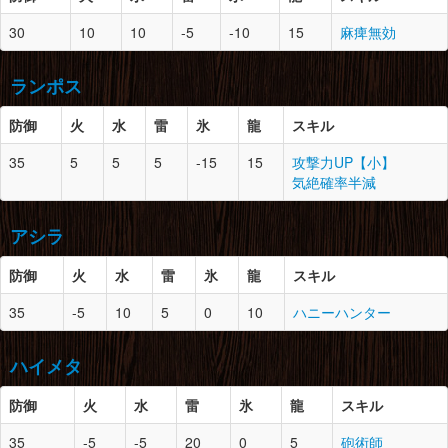
狗竜の皮×3
防御
スロット
必要素材
マカライト鉱石×2
ジャギィの鱗×2
脚
5
0
飛甲虫の甲殻×2
30
10
10
-5
-10
15
麻痺無効
暖かい毛皮×3
大地の結晶×2
飛甲虫の羽×3
頭
6
2
ドスゲネポスの皮×2
雷光虫×2
ゲネポスの鱗×3
腕
-
0
-
腰
5
0
狗竜の皮×2
ランポス
のりこねバッタ×2
鉄鉱石×4
王者のエリマキ×1
竜骨【小】×2
腰
-
0
-
ジャギィの皮×3
防御
火
水
雷
氷
龍
スキル
大地の結晶×1
胴
6
1
ゲネポスの皮×3
脚
-
0
-
防御
スロット
必要素材
35
5
5
5
-15
15
攻撃力UP【小】
ゲネポスの鱗×2
脚
5
1
ジャギィの皮×4
気絶確率半減
麻痺袋×1
ジャギィの鱗×3
頭
7
2
ドスランポスの皮×3
鉄鉱石×3
竜骨【小】×4
ドスランポスの爪×1
アシラ
マカライト鉱石×2
ランポスの鱗×2
腕
6
1
ドスゲネポスの皮×2
のりこねバッタ×2
ゲネポスの鱗×3
防御
火
水
雷
氷
龍
スキル
鉄鉱石×2
防御
スロット
必要素材
胴
7
0
ドスランポスの爪×2
ゲネポスの麻痺牙×5
35
-5
10
5
0
10
ハニーハンター
鳴き袋×2
頭
7
2
青熊獣の甲殻×2
ランポスの皮×3
腰
6
1
ゲネポスの皮×4
青熊獣の毛×2
のりこねバッタ×2
ゲネポスの鱗×3
ハイメタ
のりこねバッタ×2
鉄鉱石×2
腕
7
0
ドスランポスの爪×2
防御
胴
7
火
水
1
雷
氷
青熊獣の毛×3
龍
スキル
ドスランポスの皮×3
脚
6
1
ドスゲネポスの皮×2
青熊獣の甲殻×1
ランポスの鱗×2
ゲネポスの鱗×2
防御
スロット
必要素材
35
-5
-5
20
0
5
砲術師
光蟲×2