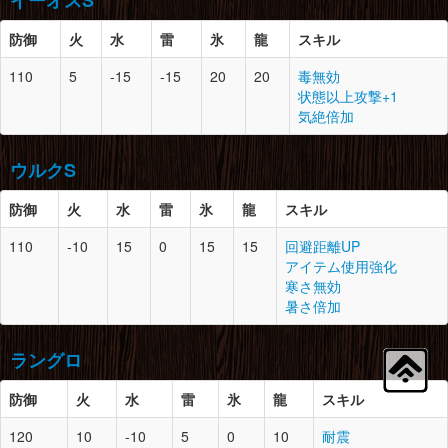
イーオスS
怪鳥の翼膜×1
腕
21
1
奇猿狐の剛毛×3
コンガの剛毛×4
奇猿狐の鉤爪×1
脚
20
3
翼蛇竜の上皮×1
防御
火
水
雷
氷
龍
スキル
奇猿狐の長骨×3
縞模様の皮×4
胴
21
2
怪鳥の上鱗×2
盾虫の堅殻×2
火竜の翼爪×5
110
5
-15
-15
20
20
毒無効
怪鳥の堅殻×3
ガマのコイン×1
防御
スロット
必要素材
状態以上攻撃+1
怪鳥の翼膜×1
腰
21
1
奇猿狐の大耳×1
気絶倍加
上竜骨×3
奇猿狐の剛毛×4
頭
22
2
イーオスの上鱗×3
堅牢な骨×2
イーオスの上皮×2
腕
21
2
怪鳥の上鱗×3
キラービートル×2
ウルクS
強靭な鳥竜骨×3
怪鳥の堅殻×2
猛毒袋×3
怪鳥の翼膜×2
脚
21
1
奇猿狐の堅長骨×2
防御
火
水
雷
氷
龍
スキル
奇猿狐の長骨×3
胴
22
2
イーオスの上鱗×2
腰
21
1
怪鳥の上鱗×2
奇猿狐の尻尾×1
110
-10
15
0
15
15
回避距離UP
イーオスの上皮×3
怪鳥の堅殻×3
ドスヘラクレス×3
アイテム使用強化
カブレライト鉱石×4
堅牢な骨×3
防御
スロット
必要素材
寒さ無効
堅牢な骨×3
暑さ倍加
脚
21
1
怪鳥の地獄耳×1
頭
22
2
白兎獣の大耳×2
腕
22
1
イーオスの上鱗×3
怪鳥の堅殻×2
堅牢な骨×2
イーオスの上皮×2
怪鳥の翼膜×2
ラングロ
狗竜の皮×5
紅蓮石×1
ランポスの上皮×4
ユニオン鉱石×3
ドスイーオスの皮×3
防御
火
水
雷
氷
龍
スキル
胴
22
1
白兎獣の堅腹甲×3
腰
22
1
イーオスの上鱗×2
120
10
-10
5
0
10
耐震
白兎獣の剛毛×3
イーオスの上皮×3