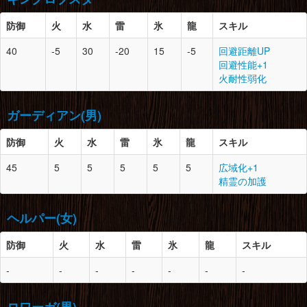
老山龍の大爪×1
脚
13
2
キリンの皮×7
胴
13
-
老山龍の甲殻×4
火竜の翼膜×2
キリンノ雷角×1
防御
火
水
雷
氷
紅蓮石×2
龍
スキル
怪鳥の鱗×5
轟竜の頭殻×1
腰
-
2
-
電気袋×3
40
-5
30
-20
15
-5
回避距離UP
防御
スロット
必要素材
腕
13
-
老山龍の甲殻×3
回避性能+1
脚
13
1
老山龍の大爪×3
老山龍の大爪×1
火耐性弱化
老山龍の甲殻×5
頭
8
2
エビの尾扇×1
火竜の翼膜×2
雌火竜の棘×2
エビの小殻×2
ガーディアン(男)
化け鮫のヒレ×2
腰
13
-
老山龍の甲殻×3
のりこねバッタ×3
老山龍の大爪×1
防御
火
水
雷
氷
龍
スキル
火竜の翼膜×2
胴
8
2
エビの小殻×2
防御
スロット
必要素材
45
5
5
5
5
5
広域化+1
エビの尾扇×1
脚
13
-
老山龍の大爪×3
精霊の加護
化け鮫のヒレ×1
老山龍の甲殻×5
頭
9
2
ドラグライト鉱石×2
氷結晶×10
雌火竜の棘×2
闘技王のコイン×3
ヘルパー(女)
鳥竜のコイン×3
腕
8
1
エビの小殻×2
化け鮫のヒレ×1
防御
胴
9
火
1
水
雷
ドラグライト鉱石×2
氷
龍
スキル
カワズの油×2
防御
スロット
必要素材
闘技王のコイン×3
大地の結晶×4
-
-
-
-
-
-
-
牙獣のコイン×5
頭
9
-
ドラグライト鉱石×2
腰
8
0
エビの尾扇×2
闘技王のコイン×3
腕
9
1
ドラグライト鉱石×2
化け鮫のヒレ×1