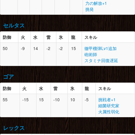
防御
スロット
必要素材
力の解放+1
ドラグライト鉱石×4
ドラグライト鉱石×3
挑発
氷結晶×3
頭
10
2
重甲虫の甲殻×4
腕
10
1
さびた破片×4
マカライト鉱石×5
重甲虫の大顎×2
レビテライト鉱石×3
セルタス
重甲虫の円月尾×1
大地の結晶×10
脚
8
1
紅蓮石×2
鉄甲虫の角×1
ドラグライト鉱石×2
防御
火
水
雷
氷
龍
スキル
腰
10
0
雷狼竜の甲殻×3
大地の結晶×5
胴
10
0
雷狼竜の帯電毛×1
雷狼竜の帯電毛×2
ライトクリスタル×1
50
-9
14
-2
-2
15
徹甲榴弾Lv1追加
雷狼竜の甲殻×2
雷狼竜の尻尾×1
防御
スロット
必要素材
砲術師
雷狼竜の蓄電殻×2
徹甲虫の甲殻×3
スタミナ回復遅延
雷光虫×10
頭
11
2
黒蝕竜の触角×2
脚
10
1
さびた破片×5
黒蝕竜の鱗×3
腕
10
1
雷狼竜の爪×3
紅蓮石×2
ゴア
穢れた龍凛×3
雷狼竜の逆鱗×1
マカライト鉱石×8
徹甲虫の羽×3
雷狼竜の帯電毛×2
防御
火
水
雷
氷
龍
スキル
超電雷光虫×2
胴
10
1
重甲虫の胸殻×4
55
-15
15
-10
10
-5
挑戦者+1
重甲虫の円月尾×3
腰
10
1
徹甲虫の甲殻×7
防御
スロット
必要素材
細菌研究家
重甲虫の甲殻×2
徹甲虫のはね×2
火属性弱化
甲虫の腹袋×4
徹甲虫の角×2
頭
11
2
轟竜の頭殻×1
マカライト鉱石×2
轟竜の牙×4
腕
10
2
重甲虫の胸殻×3
レックス
轟竜の鱗×3
重甲虫の甲殻×5
脚
10
0
雷狼竜の蓄電殻×3
鮫肌の鱗×2