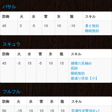
土砂竜の頭殻×1
怪鳥の甲殻×2
なぞの骨×4
バサル
草食竜の頭殻×2
怪鳥の翼膜×2
脚
8
0
鬼蛙の爪×2
防御
胴
9
火
水
0
雷
氷
岩竜の甲殻×5
龍
スキル
腰
8
2
怪鳥の鱗×2
鬼蛙の甲殻×3
マカライト鉱石×7
怪鳥の甲殻×3
草食竜の甲殻×2
防御
スロット
必要素材
45
3
-5
10
10
-10
暑さ無効
毒袋×3
竜骨【中】×1
大地の結晶×3
睡眠無効
岩竜の翼×1
頭
9
2
岩竜の甲殻×3
脚
8
2
怪鳥の耳×2
マカライト鉱石×5
腕
8
0
土砂竜の甲殻×2
怪鳥の甲殻×2
スキュラ
怪鳥の鱗×2
草食竜の甲殻×3
怪鳥の翼膜×2
キレアジ×10
竜骨【小】×4
ランポスの皮×2
防御
火
水
雷
氷
龍
スキル
胴
9
0
影蜘蛛の棘×1
腰
8
1
土砂竜の甲殻×2
45
-5
15
-5
10
15
捕獲の見極め
影蜘蛛の鋏角×2
草食竜の甲殻×2
罠師
影蜘蛛の甲殻×1
竜骨【中】×3
防御
スロット
必要素材
睡眠無効
竜骨【中】×3
腹減り倍加【小】
脚
8
1
土砂竜の甲殻×2
頭
9
1
影蜘蛛の鋏角×2
腕
9
1
岩竜の甲殻×3
竜骨【大】×2
影蜘蛛の甲殻×1
マカライト鉱石×5
草食竜の甲殻×3
フルフル
影蜘蛛の棘×1
毒袋×3
盾虫の甲殻×2
大地の結晶×10
防御
火
水
雷
氷
龍
スキル
胴
10
1
ブヨブヨした皮×2
腰
9
2
岩竜の甲殻×4
防御
スロット
必要素材
50
-15
10
10
15
10
雷属性攻撃強化+1
鉄鉱石×8