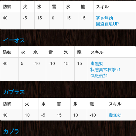
のりこねバッタ×2
獣骨×4
防御
火
水
雷
氷
龍
スキル
キラービートル×1
胴
7
1
海面質の皮×2
防御
スロット
必要素材
40
-5
15
0
15
15
寒さ無効
水獣の爪×1
腰
7
1
桃毛獣の牙×3
回避距離UP
ランポスの皮×3
桃毛獣の毛×3
頭
8
3
白兎獣の耳×2
大地の結晶×3
徹甲虫の甲殻×1
大きな骨×2
大きな骨×2
イーオス
狗竜の皮×4
腕
7
1
水獣の爪×1
氷結晶×2
ランポスの鱗×2
脚
7
1
コンガの毛×4
防御
火
水
雷
氷
龍
スキル
海面質の皮×2
徹甲虫の甲殻×2
胴
8
1
白兎獣の腹甲×2
水袋×2
大きな骨×1
40
5
-10
-10
15
15
毒無効
白兎獣の毛×2
マカライト鉱石×2
防御
スロット
必要素材
状態異常攻撃+1
ジャギィの鱗×4
腰
7
1
海面質の皮×3
気絶倍加
キラービートル×3
ランポスの皮×3
頭
8
2
ドスイーオスの皮×3
竜骨【小】×2
イーオスの皮×2
腕
8
1
白兎獣の氷爪×2
大地の結晶×3
ガブラス
イーオスの鱗×4
白兎獣の毛×2
鉄鉱石×2
白兎獣の腹甲×1
脚
7
1
水獣の爪×2
防御
火
水
雷
氷
龍
スキル
肉厚な皮×4
ランポスの鱗×3
防御
スロット
必要素材
胴
8
2
イーオスの皮×2
海面質の皮×2
40
10
-5
15
10
-10
毒無効
毒袋×3
腰
8
1
白兎獣の毛×3
のりこねバッタ×3
頭
8
1
翼蛇竜の頭×1
イーオスの鱗×2
白兎獣の氷爪×1
火竜の翼膜×3
マカライト鉱石×3
大きな骨×2
カブラ
モンスターの体液×2
キラービートル×3