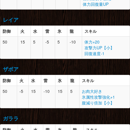
マカライト鉱石×7
体力回復量UP
とがった爪×2
鉄鉱石×6
頭
10
2
アルビノの中落ち×1
モンスターの体液×2
ゲネポスの皮×3
ブヨブヨした皮×2
レイア
大地の結晶×4
腕
9
0
影蜘蛛の爪×2
脚
9
1
岩竜の甲殻×3
モンスターの体液×2
影蜘蛛の甲殻×2
マカライト鉱石×5
防御
火
水
雷
氷
龍
スキル
モンスターの体液×2
毒袋×3
胴
10
2
雌火竜の鱗×4
盾虫の甲殻×2
ゲネポスの皮×5
50
15
5
-5
5
-10
体力+20
雌火竜の翼膜×3
防御
スロット
必要素材
攻撃力UP【小】
火竜の骨髄×1
腰
9
1
影蜘蛛の鋏角×2
回復速度-1
マカライト鉱石×5
影蜘蛛の爪×1
頭
10
1
雌火竜の棘×1
影蜘蛛の甲殻×1
雌火竜の鱗×4
腕
10
1
アルビノの中落ち×1
竜骨【中】×3
ザボア
雌火竜の甲殻×3
ブヨブヨした皮×2
大地の結晶×5
鉄鉱石×6
脚
9
2
影蜘蛛の甲殻×3
防御
火
水
雷
氷
龍
スキル
雷光虫×1
睡眠袋×1
胴
10
0
化け鮫の皮×3
ゴム質の皮×2
50
-5
15
-10
15
5
お肉大好き
化け鮫のヒレ×2
腰
10
2
ブヨブヨした皮×2
とがった牙×4
防御
スロット
必要素材
氷属性攻撃強化+1
化け鮫の鱗×2
鉄鉱石×8
腹減り倍加【小】
肉厚な皮×3
ゴム質の皮×1
頭
10
2
化け鮫の鋸歯×2
化け鮫の刃尾×1
腕
10
1
火竜の翼爪×2
脚
10
1
ブヨブヨした皮×2
ガララ
化け鮫の皮×3
雌火竜の甲殻×2
マカライト鉱石×2
カワズの油×1
雌火竜の棘×1
肉厚な皮×3
防御
火
水
雷
氷
龍
スキル