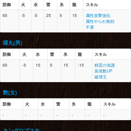
腕
13
2
豪山龍の紅鱗×6
脚
12
-
天廻龍の甲殻×3
防御
火
水
雷
氷
龍
スキル
豪山龍の腕甲×1
天廻龍の鱗×1
胴
13
-
豪山龍の甲岩殻×6
大地の龍玉×1
天廻龍の逆鱗×1
65
-5
-5
25
5
15
属性攻撃強化
荒々しい龍角×4
マカライト鉱石×3
上竜骨×4
防御
スロット
必要素材
属性やられ無効
豪龍岩×2
不運
とがった牙×5
腰
-
1
-
頭
13
2
老山龍の角×1
老山龍の降格×4
腕
13
-
豪山龍の紅鱗×6
脚
13
0
豪山龍の紅鱗×5
曙丸(男)
砕竜の頭殻×1
豪山龍の腕甲×1
豪山龍の甲岩殻×6
大地の龍玉×1
ドラグライト鉱石×5
防御
胴
13
火
水
1
雷
氷
キリンの皮×3
龍
スキル
マカライト鉱石×3
豪龍岩×3
ブヨブヨした皮×3
65
-5
15
5
15
-15
精霊の加護
ゴム質の皮×2
腰
13
-
キリンの皮×6
防御
スロット
必要素材
装填数UP
ライトクリスタル×1
キリンのたてがみ×3
破壊王
黒狼鳥の甲殻×3
頭
13
2
老山龍の角×1
腕
13
1
キリンの皮×5
電気袋×3
老山龍の降格×4
キリンのたてがみ×2
艶(女)
砕竜の頭殻×1
怪鳥の甲殻×3
脚
13
-
豪山龍の紅鱗×5
雷光虫×5
豪山龍の甲岩殻×6
防御
胴
13
火
水
1
雷
氷
老山龍の甲殻×4
龍
スキル
ドラグライト鉱石×5
防御
スロット
必要素材
紅蓮石×2
腰
13
2
老山龍の甲殻×4
豪龍岩×3
-
-
-
-
-
-
-
轟竜の頭殻×1
ドラグライト鉱石×3
頭
5
-
丸鳥の羽×3
鎧竜の甲殻×5
鉄鉱石×10
腕
13
1
老山龍の甲殻×3
キングロブスタ