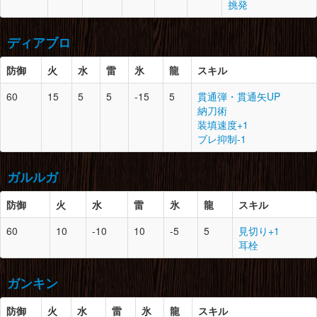
挑発
火竜の逆鱗×1
頭
12
2
角竜の甲殻×4
腕
12
1
火竜の尻尾×1
上竜骨×3
上竜骨×2
火竜の翼爪×1
紅蓮石×1
ディアブロ
垂皮竜の皮×2
火竜の骨髄×2
ドラグライト鉱石×3
脚
12
1
鎧竜の甲殻×5
防御
胴
12
火
水
2
雷
氷
溶岩竜の鱗×2
龍
スキル
火炎袋×3
溶岩竜のヒレ×3
腰
12
1
溶岩竜のヒレ×2
上竜骨×2
60
15
5
5
-15
5
貫通弾・貫通矢UP
火炎袋×2
溶岩竜の鱗×2
ドスイーオスの皮×2
納刀術
紅蓮石×3
防御
スロット
必要素材
腕
12
0
溶岩竜の鱗×3
装填速度+1
上竜骨×3
ブレ抑制-1
脚
12
1
火竜の甲殻×3
頭
12
2
黒狼鳥の耳×2
レビテライト鉱石×2
火竜の鱗×4
尖ったクチバシ×2
火炎袋×2
ガルルガ
黒狼鳥の甲殻×3
腰
12
0
角竜の甲殻×4
ドラグライト鉱石×3
黒狼鳥のたてがみ×2
上質なねじれた角×1
防御
火
水
雷
氷
龍
スキル
草食竜の頭殻×1
胴
12
1
上質なねじれた角×1
防御
スロット
必要素材
60
10
-10
10
-5
5
見切り+1
角竜の甲殻×3
脚
12
2
溶岩竜の鱗×3
耳栓
垂皮竜の皮×3
溶岩竜のヒレ×1
頭
12
2
爆鎚竜の骨髄×1
イーオスの皮×5
爆鎚竜の耐熱殻×3
腕
12
0
上質なねじれた角×1
ガンキン
ドラグライト鉱石×3
上竜骨×1
草食竜の甲殻×3
防御
胴
12
火
水
1
雷
氷
黒狼鳥の鱗×4
龍
スキル