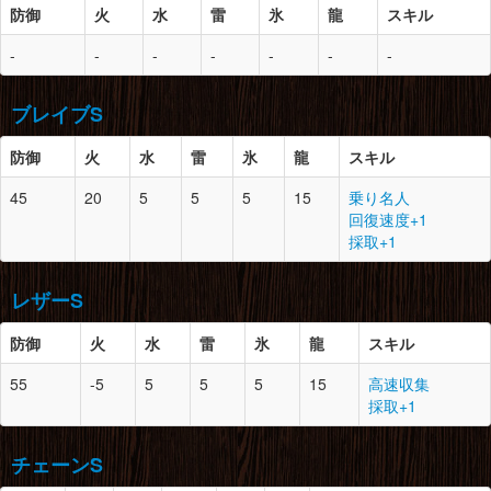
はじけクルミ×10
防御
火
水
雷
氷
龍
スキル
雷光虫×4
防御
スロット
必要素材
胴
10
1
レビテライト鉱石×1
脚
10
1
水竜の鱗×1
-
-
-
-
-
-
-
蟲のコイン×2
水竜のヒレ×2
頭
10
-
レビテライト鉱石×1
牙獣のコイン×5
ライトクリスタル×2
蟲のコイン×2
闘技王のコイン×3
ブレイブS
鳥竜のコイン×3
闘技王のコイン×3
腕
10
1
レビテライト鉱石×1
防御
火
水
雷
氷
龍
スキル
蟲のコイン×2
胴
10
-
レビテライト鉱石×1
鳥竜のコイン×3
45
20
5
5
5
15
乗り名人
蟲のコイン×2
闘技王のコイン×3
防御
スロット
必要素材
回復速度+1
牙獣のコイン×5
採取+1
闘技王のコイン×3
腰
10
2
レビテライト鉱石×1
頭
9
2
天空の結晶×3
蟲のコイン×2
上質な毛皮×1
腕
10
-
レビテライト鉱石×1
牙獣のコイン×5
レザーS
ランポスの上鱗×2
蟲のコイン×2
闘技王のコイン×3
カブレライト鉱石×2
鳥竜のコイン×3
防御
火
水
雷
氷
龍
スキル
闘技王のコイン×3
脚
10
0
レビテライト鉱石×1
胴
9
0
天空の結晶×2
蟲のコイン×2
防御
スロット
必要素材
55
-5
5
5
5
15
高速収集
上質な毛皮×1
腰
-
-
-
鳥竜のコイン×3
採取+1
ランポスの上皮×2
闘技王のコイン×3
頭
11
0
上質な毛皮×1
鉄鉱石×8
脚
10
-
レビテライト鉱石×1
暖かい毛皮×3
蟲のコイン×2
チェーンS
カブレライト鉱石×1
腕
9
1
天空の結晶×2
鳥竜のコイン×3