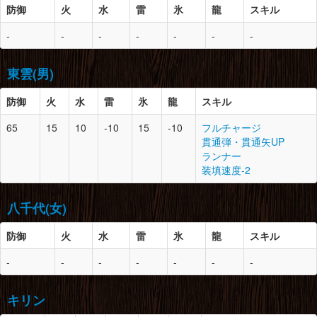
防御
火
水
雷
氷
龍
スキル
腰
12
1
天廻龍の角×1
防御
スロット
必要素材
胴
12
1
天廻龍の鱗×3
天廻龍の虹翼×2
-
-
-
-
-
-
-
天廻龍の虹翼×2
天廻龍の甲殻×4
頭
13
-
荒々しい龍角×4
天廻龍の甲殻×3
ライトクリスタル×2
豪山龍の紅鱗×5
天廻龍の尻尾×1
東雲(男)
豪山龍の甲岩殻×3
脚
12
1
尾槌竜の苔甲×4
雌火竜の逆鱗×1
腕
12
1
天廻龍の浄爪×2
大きな骨×5
防御
火
水
雷
氷
龍
スキル
天廻龍の鱗×2
暖かい毛皮×4
胴
12
-
天廻龍の鱗×3
天廻龍の甲殻×4
65
15
10
-10
15
-10
フルチャージ
天廻龍の虹翼×2
レビテライト鉱石×3
貫通弾・貫通矢UP
天廻龍の甲殻×3
防御
スロット
必要素材
ランナー
天廻龍の尻尾×1
腰
-
1
-
装填速度-2
頭
13
2
荒々しい龍角×4
腕
12
-
天廻龍の浄爪×2
脚
12
2
天廻龍の甲殻×3
豪山龍の紅鱗×5
天廻龍の鱗×2
天廻龍の鱗×1
八千代(女)
豪山龍の甲岩殻×3
天廻龍の甲殻×4
天廻龍の逆鱗×1
雌火竜の逆鱗×1
レビテライト鉱石×3
上竜骨×4
防御
火
水
雷
氷
龍
スキル
防御
スロット
必要素材
胴
13
1
豪山龍の甲岩殻×6
腰
13
-
豪山龍の腕工×4
-
-
-
-
-
-
-
荒々しい龍角×4
豪山龍の甲岩殻×6
頭
13
-
キリンの皮×5
豪龍岩×2
豪山龍の紅鱗×2
キリンの雷角×3
とがった牙×5
火竜の逆鱗×1
キリン
キリンのたてがみ×2
黒狼鳥のたてがみ×2