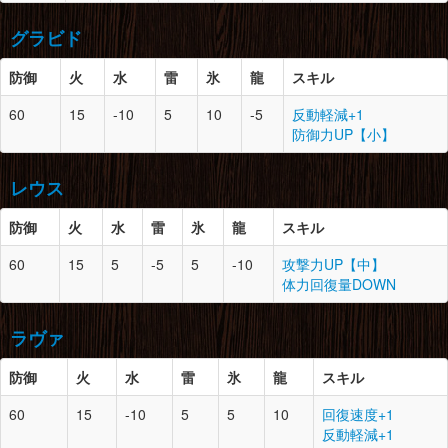
頭
12
1
鎧竜の甲殻×4
腕
11
2
砕竜の黒曜甲×3
砕竜の骨髄×1
鎧竜の頭殻×2
砕竜の拳×2
グラビド
竜骨【大】×3
なぞの粘菌×3
脚
11
2
轟竜の鱗×4
イーオスの皮×4
紅蓮石×5
轟竜の爪×5
防御
火
水
雷
氷
龍
スキル
轟竜の甲殻×3
胴
11
1
迅竜の黒毛×2
腰
11
2
迅竜の黒毛×5
狗竜の皮×3
防御
スロット
必要素材
60
15
-10
5
10
-5
反動軽減+1
迅竜の骨髄×1
迅竜の刃翼×3
防御力UP【小】
真珠色の柔皮×6
狗竜の爪×3
頭
12
1
火竜の鱗×3
火竜の甲殻×3
腕
11
2
迅竜の刃翼×3
脚
11
1
砕竜の甲殻×4
レウス
火竜の翼爪×1
上竜骨×5
なぞの粘菌×2
ドラグライト鉱石×3
垂皮竜の皮×5
砕竜の拳×2
防御
火
水
雷
氷
龍
スキル
ドラグライト鉱石×5
胴
12
2
鎧竜の甲殻×5
腰
12
3
鎧竜の甲殻×4
防御
スロット
必要素材
60
15
5
-5
5
-10
攻撃力UP【中】
鎧竜の翼×3
鎧竜の翼×2
体力回復量DOWN
上竜骨×3
上竜骨×2
頭
12
0
溶岩竜のヒレ×1
ドスイーオスの皮×2
イーオスの皮×3
溶岩竜の鱗×3
ラヴァ
縞模様の皮×2
腕
12
2
鎧竜の甲殻×6
脚
11
0
迅竜の黒毛×2
睡眠袋×4
迅竜の骨髄×1
防御
胴
12
火
水
0
雷
氷
火竜の甲殻×2
龍
スキル
竜骨【大】×5
竜玉×1
火竜の鱗×4
ドラグライト鉱石×3
60
15
-10
5
5
10
回復速度+1
火竜の翼膜×3
防御
スロット
必要素材
反動軽減+1
ドラグライト鉱石×3
腰
12
0
火竜の翼膜×3