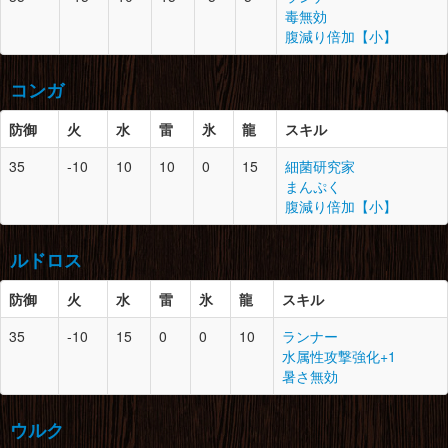
鉄鉱石×3
防御
スロット
必要素材
毒無効
奇猿狐の毛×2
腰
7
1
翼蛇竜の皮×2
ランポスの鱗×3
腹減り倍加【小】
のりこねバッタ×2
暖かい毛皮×2
頭
7
1
ゴム質の皮×2
ランポスの皮×3
大地の結晶×2
腕
7
1
奇猿狐の毛×3
大地の結晶×2
コンガ
ゲネポスの皮×2
奇猿狐の長骨×2
鉄鉱石×5
竜骨【小】×2
脚
7
1
縞模様の皮×1
防御
火
水
雷
氷
龍
スキル
ツタの葉×3
暖かい毛皮×1
胴
7
1
毒袋×1
イーオスの鱗×5
35
-10
10
10
0
15
細菌研究家
大地の結晶×1
腰
7
1
奇猿狐の長骨×2
大地の結晶×3
防御
スロット
必要素材
まんぷく
ゴム質の皮×2
奇猿狐の耳×1
腹減り倍加【小】
マカライト鉱石×2
竜骨【小】×2
頭
7
1
極彩色の毛
ツタの葉×3
桃毛獣の毛×2
腕
7
2
ゴム質の皮×3
ルドロス
とがった爪×3
大地の結晶×2
脚
7
0
奇猿狐の尻尾×1
のりこねバッタ×2
マカライト鉱石×2
奇猿狐の長骨×2
防御
火
水
雷
氷
龍
スキル
奇猿狐の毛×2
胴
7
0
桃毛獣の毛×2
腰
7
1
毒袋×1
雷光虫×2
35
-10
15
0
0
10
ランナー
コンガの毛×4
大地の結晶×2
防御
スロット
必要素材
水属性攻撃強化+1
獣骨×2
ゴム質の皮×2
暑さ無効
のりこねバッタ×3
頭
7
0
水獣の爪×2
脚
7
1
ゴム質の皮×3
マカライト鉱石×2
腕
7
1
桃毛獣の毛×2
大地の結晶×2
ウルク
ランポスの皮×2
とがった爪×3
ゲネポスの皮×3