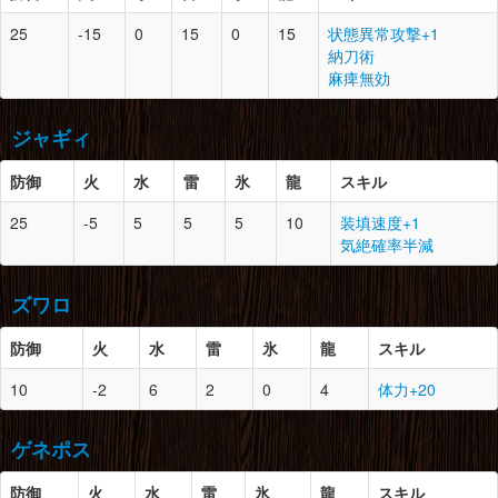
草食竜の甲殻×2
鉄鉱石×3
25
-15
0
15
0
15
状態異常攻撃+1
大地の結晶×2
防御
スロット
必要素材
納刀術
脚
4
0
マカライト鉱石×4
腕
4
1
草食竜の甲殻×2
麻痺無効
大地の結晶×2
頭
5
0
飛甲虫の甲殻×2
竜骨【中】×4
鉄鉱石×2
飛甲虫の羽×3
鉄鉱石×2
ジャギィ
雷光虫×1
のりこねバッタ×2
腰
4
1
草食竜の甲殻×2
防御
火
水
雷
氷
龍
スキル
草食竜の頭殻×1
胴
5
0
飛甲虫の甲殻×2
大地の結晶×2
防御
スロット
必要素材
25
-5
5
5
5
10
装填速度+1
飛甲虫の羽×3
気絶確率半減
モンスターの体液×2
脚
4
0
草食竜の甲殻×2
頭
5
1
狗竜の皮×3
雷光虫×1
竜骨【小】×4
狗竜の爪×1
鉄鉱石×2
ズワロ
ジャギィの鱗×2
腕
5
0
飛甲虫の羽×3
鉄鉱石×3
飛行尾中の甲殻×2
防御
火
水
雷
氷
龍
スキル
甲虫の腹袋×2
防御
スロット
必要素材
胴
5
0
王者のエリマキ×1
光蟲×2
10
-2
6
2
0
4
体力+20
狗竜の爪×2
頭
5
3
垂皮竜の皮×2
ジャギィの皮×3
腰
5
0
飛甲虫の羽×3
マカライト鉱石×4
鉄鉱石×3
飛甲虫の甲殻×2
ゲネポス
暖かい毛皮×3
モンスターの体液×1
腕
5
1
狗竜の爪×2
光蟲×2
防御
胴
5
火
水
0
雷
氷
垂皮竜の皮×4
龍
スキル