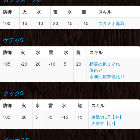
カブレライト鉱石×3
盾蟹の尖爪×2
大水袋×1
カブレライト鉱石×2
防御
火
水
雷
氷
龍
スキル
とがった爪×4
防御
スロット
必要素材
胴
20
2
盾蟹の堅殻×3
100
15
-10
20
15
-15
スタミナ奪取
盾蟹の尖爪×1
腰
20
1
砂竜の上鱗×2
頭
20
2
翼蛇竜の上皮×1
ドスヘラクレス×3
砂竜の上ヒレ×1
翼蛇竜の頭×3
堅牢な骨×3
ドラグライト鉱石×4
ケチャS
火竜の翼×1
鉄鉱石×10
ガマのコイン×1
腕
20
2
盾蟹の堅殻×2
防御
火
水
雷
氷
龍
スキル
盾蟹の尖爪×2
脚
20
0
砂竜の上鱗×2
胴
20
2
翼蛇竜の上皮×3
カブレライト鉱石×2
砂竜の上ヒレ×2
105
-20
20
-10
5
20
精霊の気まぐれ
翼蛇竜の皮×4
とがった爪×4
ノヴァクリスタル×1
防御
スロット
必要素材
体術+1
火竜の翼×2
硬化薬グレート×2
水属性攻撃強化+1
ガマのコイン×1
腰
20
2
盾蟹の堅殻×3
頭
21
0
奇猿狐の剛毛×3
盾蟹の尖爪×1
奇猿狐の堅長骨×3
腕
20
2
翼蛇竜の上皮×1
とがった爪×4
クックS
堅牢な骨×1
縞模様の皮×4
上竜骨×1
上質な毛皮×2
火竜の翼爪×5
防御
火
水
雷
氷
龍
スキル
ガマのコイン×1
脚
20
1
盾蟹の堅殻×1
胴
21
2
奇猿狐の大耳×2
盾蟹の尖爪×1
防御
スロット
必要素材
105
20
5
-5
-15
15
攻撃力UP【中】
奇猿狐の剛毛×2
腰
20
0
翼蛇竜の上皮×2
上質な鳥竜骨×2
火耐性【小】
堅牢な骨×1
翼蛇竜の皮×5
ドラグライト鉱石×5
頭
21
1
怪鳥の地獄耳×1
ドスヘラクレス×2
火竜の翼×2
怪鳥の堅殻×2
ガマのコイン×1