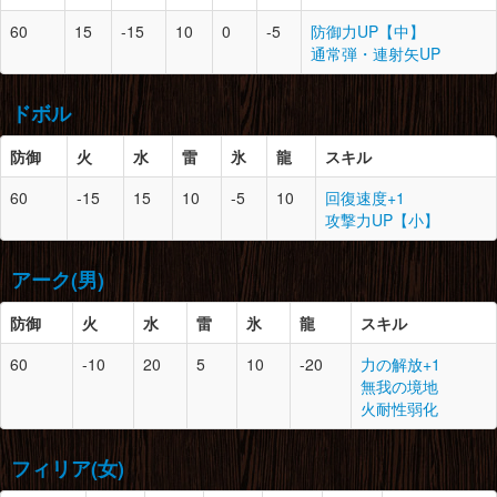
黒狼鳥の甲殻×5
腰
12
0
黒狼鳥の鱗×4
防御
スロット
必要素材
60
15
-15
10
0
-5
防御力UP【中】
黒狼鳥の翼×3
黒狼鳥の甲殻×5
通常弾・連射矢UP
ドスゲネポスの皮×2
キラービートル×2
頭
12
1
尾槌竜の角×2
竜骨【大】×2
上竜骨×2
腕
12
3
黒狼鳥の鱗×5
ドボル
草食竜の甲殻×3
黒狼鳥の甲殻×4
脚
12
3
角竜の甲殻×3
黒狼鳥の翼×2
上竜骨×3
防御
胴
火
12
水
1
雷
氷
爆鎚竜の耐熱殻×1
龍
スキル
上竜骨×1
草食竜の甲殻×3
盾虫の甲殻×2
防御
スロット
必要素材
60
-15
15
10
-5
10
回復速度+1
上竜骨×3
腰
12
2
爆鎚竜の骨髄×1
攻撃力UP【小】
爆鎚竜の耐熱殻×1
頭
12
1
天廻龍の角×2
腕
12
1
爆鎚竜の骨髄×1
紅蓮石×1
天廻龍の鱗×3
爆鎚竜の耐熱殻×1
アーク(男)
純白の龍鱗×2
紅蓮石×1
脚
12
2
黒狼鳥の鱗×5
ライトクリスタル×2
黒狼鳥の甲殻×4
防御
火
水
雷
氷
龍
スキル
腰
12
2
尾槌竜の苔甲×4
のりこねバッタ×4
胴
12
2
尾槌竜の角×2
竜骨【大】×3
ドスゲネポスの皮×2
60
-10
20
5
10
-20
力の解放+1
上竜骨×2
垂皮竜の皮×2
防御
スロット
必要素材
無我の境地
暖かい毛皮×4
火耐性弱化
脚
12
0
爆鎚竜の耐熱殻×2
頭
12
2
天廻龍の角×2
腕
12
1
尾槌竜の苔甲×4
盾虫の甲殻×4
天廻龍の鱗×3
竜骨【大】×3
火炎袋×3
フィリア(女)
純白の龍鱗×2
草食竜の甲殻×3
ライトクリスタル×2