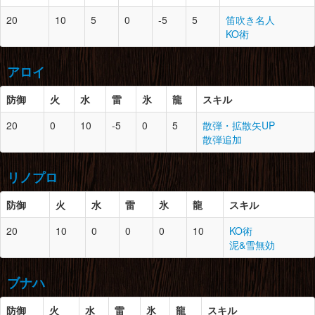
ジャギィの鱗×1
脚
5
0
鋼のたまご×1
防御
スロット
必要素材
20
10
5
0
-5
5
笛吹き名人
竜骨【小】×2
モンスターの体液×1
KO術
ジャギィの鱗×3
頭
4
0
なぞの骨×2
腕
5
1
大地の結晶×1
なぞの頭骨×1
ジャギィの鱗×2
アロイ
甲虫の大顎×1
ツタの葉×1
防御
胴
4
火
水
1
雷
氷
なぞの骨×2
龍
スキル
腰
3
1
マカライト鉱石×2
大きな骨×1
鉄鉱石×1
防御
スロット
必要素材
20
0
10
-5
0
5
散弾・拡散矢UP
甲虫の腹袋×2
のりこねバッタ×1
散弾追加
頭
4
1
マカライト鉱石×3
腕
3
1
なぞの骨×2
脚
3
0
鉄鉱石×1
大地の結晶×3
竜骨【小】×2
大地の結晶×1
リノプロ
モンスターの体液×2
竜骨【小】×2
胴
4
1
マカライト鉱石×3
防御
火
水
雷
氷
竜骨【小】×2
龍
スキル
腰
4
1
なぞの骨×2
鉄鉱石×2
竜骨【小】×2
防御
スロット
必要素材
20
10
0
0
0
10
KO術
とがった牙×2
腕
4
1
マカライト鉱石×2
泥&雪無効
頭
4
1
草食竜の頭殻×1
大地の結晶×2
脚
4
1
なぞの骨×2
草食竜の甲殻×2
鉄鉱石×4
竜骨【中】×1
ブナハ
鉄鉱石×2
とがった牙×1
腰
4
0
マカライト鉱石×2
防御
胴
火
4
水
1
雷
氷
龍
草食竜の頭殻×1
スキル
竜骨【小】×2