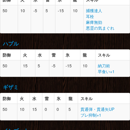
大地の結晶×5
胴
10
1
絞蛇竜の鳴甲×2
50
10
-5
5
-15
10
捕獲達人
絞蛇竜の皮×3
腰
10
2
雌火竜の翼膜×2
耳栓
絞蛇竜の甲殻×3
雌火竜の逆鱗×1
防御
スロット
必要素材
麻痺無効
ゲネポスの皮×3
火炎袋×2
悪霊の気まぐれ
マカライト鉱石×5
頭
10
2
絞蛇竜の鳴甲×3
腕
10
1
化け鮫のヒレ×1
絞蛇竜の甲殻×4
化け鮫の鱗×2
脚
10
2
雌火竜の甲殻×3
ハプル
寒気立つクチバシ×1
化け鮫の皮×3
雌火竜の鱗×4
ゲネポスの鱗×4
氷結袋×3
竜骨【大】×3
防御
火
水
雷
氷
龍
スキル
ライトクリスタル×1
胴
10
1
潜口竜の皮×4
腰
10
2
化け鮫のヒレ×1
防御
スロット
必要素材
50
15
5
-5
-15
10
納刀術
モンスターの体液×1
化け鮫の鱗×2
早食い+1
竜骨【大】×3
化け鮫の鋸歯×1
頭
10
1
鮮やかな体液×1
化け鮫の刃尾×1
潜口竜の皮×2
腕
10
0
絞蛇竜の牙×3
ギザミ
竜骨【中】×2
絞蛇竜の骨髄×1
脚
10
1
化け鮫の鱗×2
絞蛇竜の鳴甲×2
化け鮫の皮×4
防御
胴
10
火
水
1
雷
氷
鎌蟹のの甲殻×2
龍
スキル
垂皮竜の皮×3
化け鮫のヒレ×1
大地の結晶×4
鮫肌の鱗×2
防御
スロット
必要素材
50
10
15
0
0
5
貫通弾・貫通矢UP
キラービートル×1
腰
10
1
絞蛇竜の甲殻×5
ブレ抑制+1
絞蛇竜の牙×4
頭
10
2
鎌蟹の鋏×1
腕
10
1
鮮やかな体液×1
絞蛇竜の皮×2
鎌蟹の甲殻×2
大きな骨×2
竜骨【大】×1