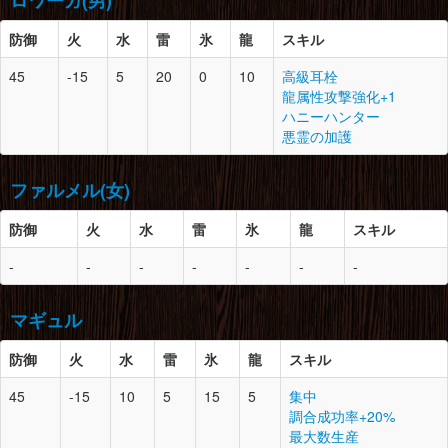
ロワーガ(男)
鳥竜のコイン×3
闘技王のコイン×3
モンスターの体液×2
鳥竜のコイン×3
徹甲虫の羽×2
防御
胴
9
火
水
-
雷
氷
ドラグライト鉱石×2
龍
スキル
闘技王のコイン×3
腰
9
1
ドラグライト鉱石×2
脚
8
1
エビの小殻×1
45
-15
5
20
0
10
高級耳栓
牙獣のコイン×5
闘技王のコイン×3
エビの尾扇×1
龍属性攻撃強化+1
牙獣のコイン×5
化け鮫のヒレ×1
防御
スロット
必要素材
腕
9
-
ドラグライト鉱石×2
ハニーハンター
マカライト鉱石×3
闘技王のコイン×3
悪霊の加護
脚
9
2
ドラグライト鉱石×2
頭
9
1
オオクワアゲハ×1
鳥竜のコイン×3
闘技王のコイン×3
レビテライト鉱石×2
鳥竜のコイン×3
ファルメル(女)
雷光虫×5
腰
-
-
-
不死虫×10
防御
火
水
雷
氷
龍
スキル
脚
9
-
ドラグライト鉱石×2
防御
スロット
必要素材
胴
9
1
オオクワアゲハ×2
闘技王のコイン×3
-
-
-
-
-
-
-
レビテライト鉱石×1
鳥竜のコイン×3
頭
9
-
オオクワアゲハ×1
キラービートル×2
レビテライト鉱石×2
のりこねバッタ×10
マギュル
雷光虫×5
不死虫×10
腕
9
1
オオクワアゲハ×1
防御
火
水
雷
氷
龍
スキル
レビテライト鉱石×2
胴
9
-
オオクワアゲハ×2
アルビノエキス×5
45
-15
10
5
15
5
集中
レビテライト鉱石×1
にが虫×10
調合成功率+20%
キラービートル×2
防御
スロット
必要素材
最大数生産
のりこねバッタ×10
腰
9
1
オオクワアゲハ×2