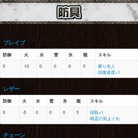
ブレイブ
防御
火
水
雷
氷
龍
スキル
防御
スロット
必要素材
5
10
0
0
0
5
乗り名人
回復速度+1
頭
1
1
竜骨【小】×1
レザー
胴
1
0
竜骨【小】×1
鉄鉱石×1
防御
火
水
雷
氷
龍
スキル
腕
1
0
竜骨【小】×1
防御
スロット
必要素材
5
-5
0
0
0
5
採取+1
腰
1
2
竜骨【小】×1
精霊の気まぐれ
頭
1
1
暖かい毛皮×1
鉄鉱石×1
鉄鉱石×1
チェーン
脚
1
0
竜骨【小】×1