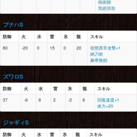
脚
-
0
-
防御
スロット
必要素材
砲術師
腰
14
0
カブレライト鉱石×2
気絶倍加
レビテライト鉱石×1
頭
15
1
草食竜の堅殻×3
ドラグライト鉱石×5
草食竜の頭殻×1
氷結晶×5
ブナハS
氷結晶×3
脚
14
0
カブレライト鉱石×3
防御
胴
15
火
水
1
雷
氷
草食竜の堅殻×1
龍
スキル
レビテライト鉱石×3
草食竜の頭殻×1
紅蓮石×3
80
-20
0
15
0
20
状態異常攻撃+1
カブレライト鉱石×2
氷結晶×5
防御
スロット
必要素材
納刀術
腕
15
2
草食竜の堅殻×3
麻痺無効
頭
16
1
飛甲虫の堅殻×2
竜骨【中】×4
飛甲虫の降格×3
氷結晶×3
ズワロS
甲虫の腹袋×2
ドスヘラクレス×2
腰
15
1
草食竜の堅殻×1
防御
火
水
雷
氷
龍
スキル
草食竜の頭殻×1
胴
16
0
飛甲虫の堅殻×2
氷結晶×3
防御
スロット
必要素材
37
-6
8
2
-2
6
回復速度+1
飛甲虫の甲殻×3
体力+20
モンスターの濃汁×2
脚
15
1
草食竜の堅殻×3
頭
18
2
垂皮竜の上皮×4
ドスヘラクレス×2
竜骨【小】×6
垂皮竜の皮×3
カブレライト鉱石×2
ジャギィS
上質な毛皮×2
腕
16
0
飛甲虫の堅殻×2
飛甲虫の羽×4
防御
胴
火
18
水
0
雷
氷
龍
垂皮竜の上皮×2
スキル
上質な腹袋×2