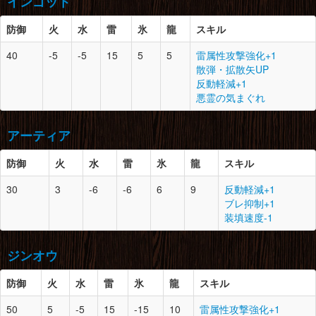
インゴット
とがった爪×2
甲虫の大顎×2
脚
10
1
絞蛇竜の皮×3
防御
胴
火
10
水
2
雷
氷
龍
鎌蟹の鋏×1
スキル
腰
10
2
潜口竜の皮×3
絞蛇竜の甲殻×3
鎌蟹の甲殻×2
鮮やかな体液×1
絞蛇竜の牙×3
40
-5
-5
15
5
5
雷属性攻撃強化+1
とがった爪×2
甲虫の腹袋×3
垂皮竜の皮×3
散弾・拡散矢UP
防御
スロット
必要素材
腕
10
1
鎌蟹の鋏×1
反動軽減+1
脚
10
0
潜口竜の皮×3
鎌蟹の甲殻×2
悪霊の気まぐれ
モンスターの体液×3
頭
8
1
紅蓮石×2
とがった爪×2
草食竜の甲殻×3
ドラグライト鉱石×2
アーティア
大地の結晶×5
腰
10
0
鎌蟹の甲殻×2
ライトクリスタル×1
マカライト鉱石×2
防御
火
水
雷
氷
龍
スキル
キラービートル×1
胴
8
1
紅蓮石×1
30
3
-6
-6
6
9
反動軽減+1
ドラグライト鉱石×4
脚
10
1
鎌蟹の甲殻×2
防御
スロット
必要素材
ブレ抑制+1
鉄鉱石×8
マカライト鉱石×3
装填速度-1
氷結晶×3
キラービートル×1
頭
10
0
雷狼竜の角×1
雷狼竜の帯電毛×2
腕
8
1
紅蓮石×1
ジンオウ
雷狼竜の甲殻×2
ドラグライト鉱石×4
徹甲虫の甲殻×3
鉄鉱石×8
防御
火
水
雷
氷
龍
スキル
マカライト鉱石×5
胴
10
1
さびた破片×5
50
5
-5
15
-15
10
雷属性攻撃強化+1
紅蓮石×2
腰
8
0
紅蓮石×1