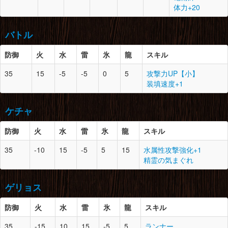
大地の結晶×3
鉄鉱石×4
体力+20
頭
7
1
ドラグライト鉱石×2
腕
7
1
青熊獣の甲殻×2
腰
7
2
ドスランポスの皮×2
マカライト鉱石×3
青熊獣の毛×2
鳴き袋×2
バトル
ライトクリスタル×1
甲虫の腹袋×1
ランポスの皮×3
大地の結晶×2
大地の結晶×2
防御
火
水
雷
氷
龍
スキル
腰
7
1
青熊獣の毛×2
胴
7
0
ドラグライト鉱石×2
青熊獣の甲殻×1
脚
7
1
ランポスの皮×2
防御
スロット
必要素材
35
15
-5
-5
0
5
攻撃力UP【小】
マカライト鉱石×4
のりこねバッタ×2
ランポスの鱗×3
装填速度+1
鉄鉱石×3
竜骨【小】×4
頭
7
2
縞模様の皮×2
ランポスの皮×2
脚
7
0
青熊獣の毛×2
鉄鉱石×4
鉄鉱石×5
飛甲虫の甲殻×2
ケチャ
盾虫の甲殻×4
腕
7
1
ドラグライト鉱石×3
光蟲×1
大地の結晶×2
マカライト鉱石×2
防御
火
水
雷
氷
龍
スキル
鉄鉱石×4
胴
7
0
翼蛇竜の皮×2
とがった爪×2
防御
スロット
必要素材
35
-10
15
-5
5
15
水属性攻撃強化+1
暖かい毛皮×2
精霊の気まぐれ
ゲネポスの鱗×5
腰
7
2
ドラグライト鉱石×2
頭
7
0
奇猿狐の毛×3
大地の結晶×3
マカライト鉱石×5
奇猿狐の尻尾×1
鉄鉱石×2
ゲリョス
大きな骨×2
腕
7
1
翼蛇竜の皮×1
とがった牙×2
のりこねバッタ×2
暖かい毛皮×1
防御
火
水
雷
氷
龍
スキル
コンガの毛×5
脚
7
1
ドラグライト鉱石×3
胴
7
2
奇猿狐の耳×1
大地の結晶×2
マカライト鉱石×2
35
-15
10
15
-5
5
ランナー
奇猿狐の鉤爪×1