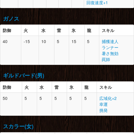
回復速度+1
レビテライト鉱石×1
頭
9
0
ペピポパンプキン×5
腕
9
-
オオクワアゲハ×1
光蟲×10
キラービートル×3
レビテライト鉱石×2
ボンバッタ×10
ガノス
ノヴァクリスタル×5
アルビノエキス×5
怪力の種×3
にが虫×10
脚
9
2
オオクワアゲハ×1
防御
火
水
雷
氷
龍
スキル
レビテライト鉱石×2
胴
9
0
ペピポパンプキン×3
腰
-
-
-
モンスターの体液×3
40
-15
10
5
15
5
捕獲達人
キラービートル×2
ツチハチノコ×10
ランナー
雷光虫×4
脚
9
-
オオクワアゲハ×1
防御
スロット
必要素材
暑さ無効
落陽草の根×10
レビテライト鉱石×2
罠師
モンスターの体液×3
頭
10
1
水竜の鱗×1
腕
9
0
ペピポパンプキン×2
ツチハチノコ×10
水竜のヒレ×2
キラービートル×2
ギルドバード(男)
ドラグライト鉱石×2
ツラヌキの実×10
トウガラシ×10
防御
胴
10
火
0
水
雷
氷
水竜のヒレ×3
龍
スキル
鮫肌の鱗×2
腰
9
0
ペピポパンプキン×3
50
5
5
5
5
5
広域化+2
モンスターの体液×2
キラービートル×3
防御
スロット
必要素材
幸運
ハリの実×10
腕
10
1
水竜の鱗×3
挑発
ドキドキノコ×4
頭
10
1
レビテライト鉱石×1
肉厚な皮×2
蟲のコイン×2
カワズの油×2
脚
9
0
ペピポパンプキン×4
スカラー(女)
鳥竜のコイン×3
ドスヘラクレス×8
闘技王のコイン×3
腰
-
0
-