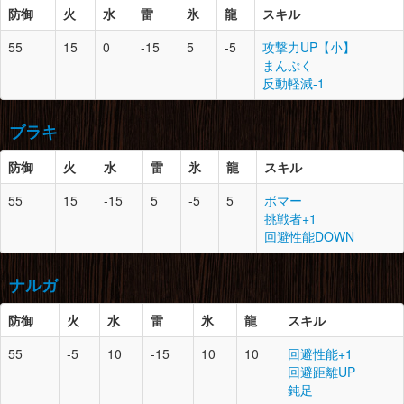
重甲虫の大顎×2
雷狼竜の甲殻×3
防御
火
水
雷
氷
龍
スキル
モンスターの体液×3
雷狼竜の爪×3
胴
11
0
黒蝕竜の鱗×3
超電雷光虫×3
55
15
0
-15
5
-5
攻撃力UP【小】
黒蝕竜の暗翼×2
腰
11
1
黒蝕竜の触角×1
防御
スロット
必要素材
まんぷく
黒蝕竜の甲殻×3
黒蝕竜の暗翼×2
反動軽減-1
黒蝕竜の尻尾×1
黒蝕竜の甲殻×4
頭
11
1
砕竜の黒曜甲×3
キラービートル×3
砕竜の頭殻×1
腕
11
2
黒蝕竜の惨爪×2
ブラキ
なぞの粘菌×3
黒蝕竜の鱗×2
脚
10
1
重甲虫の爪×2
紅蓮石×2
黒蝕竜の甲殻×4
重甲虫の胸殻×4
防御
火
水
雷
氷
龍
スキル
ドラグライト鉱石×5
重甲エキス×1
胴
11
2
轟竜の爪×5
とがった牙×4
55
15
-15
5
-5
5
ボマー
轟竜の甲殻×3
腰
11
1
轟竜の甲殻×4
防御
スロット
必要素材
挑戦者+1
轟竜の尻尾×1
轟竜の鱗×4
回避性能DOWN
肉厚な皮×6
上竜骨×2
頭
11
1
迅竜の黒毛×5
狗竜の爪×3
狗竜の皮×5
腕
11
1
轟竜の牙×4
ナルガ
縞模様の皮×5
轟竜の鱗×3
脚
11
2
黒蝕竜の甲殻×3
轟竜の爪×4
黒蝕竜の鱗×1
防御
胴
11
火
水
1
雷
氷
砕竜の甲殻×4
龍
スキル
狗竜の皮×2
黒蝕竜の逆鱗×1
砕竜の黒曜甲×3
翼蛇竜の皮×5
55
-5
10
-15
10
10
回避性能+1
ライトクリスタル×4
腰
11
1
砕竜の黒曜甲×2
防御
スロット
必要素材
回避距離UP
鎧竜の翼×2
砕竜の尻尾×1
鈍足
砕竜の甲殻×4