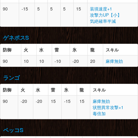
垂皮竜の皮×5
モンスターの体液×3
90
-15
5
5
5
15
装填速度+1
上質な毛皮×2
防御
スロット
必要素材
攻撃力UP【小】
腰
16
0
飛甲虫の堅殻2
腕
-
0
-
気絶確率半減
飛甲虫の羽×4
頭
18
1
狗竜の上皮×4
モンスターの濃汁×2
狗竜の爪×2
腰
-
0
-
ドスヘラクレス×2
ゲネポスS
狗竜の皮×2
脚
-
0
-
ドラグライト鉱石×2
脚
16
1
飛甲虫の堅殻×2
防御
火
水
雷
氷
龍
スキル
飛甲虫の羽×4
防御
スロット
必要素材
胴
18
1
狗竜の尖爪×4
上質な腹袋×1
90
10
10
-10
-20
20
麻痺無効
狗竜の上皮×4
モンスターの体液×3
頭
18
2
ゲネポスの上鱗×3
ジャギィの皮×3
ゲネポスの上皮×4
カブレライト鉱石×2
ランゴ
カブレライト鉱石×2
ドスゲネポスの頭×1
腕
18
1
狗竜の尖爪×4
防御
火
水
雷
氷
龍
スキル
王者のエリマキ×1
胴
18
2
ドスゲネポスの尾×2
鳥竜玉×1
90
-20
-20
15
-15
15
麻痺無効
ゲネポスの上鱗×2
ドラグライト鉱石×2
防御
スロット
必要素材
状態異常攻撃+1
麻痺袋×2
毒倍加
上質な腹袋×3
腰
18
0
狗竜の上皮×4
頭
18
1
ランゴスタの薄羽×3
王者のエリマキ×2
のりこねバッタ×10
腕
18
1
ゲネポスの上鱗×3
ジャギィの上鱗×4
ペッコS
甲虫の大顎×2
ゲネポスの上皮×4
ドラグライト鉱石×2