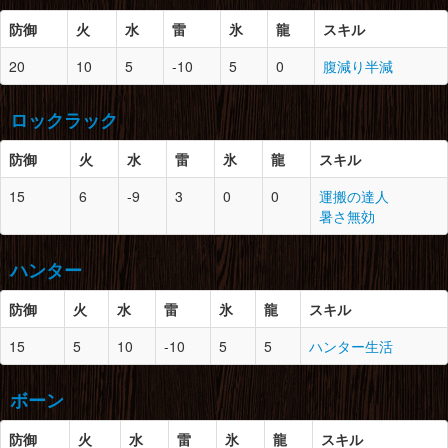
胴
1
0
暖かい毛皮×1
防御
火
水
雷
氷
竜骨【小】×1
龍
スキル
防御
スロット
必要素材
20
腕
1
10
5
1
-10
5
暖かい毛皮×2
0
腹減り半減
頭
4
1
大地の結晶×1
鉄鉱石×1
腰
1
0
暖かい毛皮×1
ロックラック
竜骨【小】×1
胴
4
0
鉄鉱石×2
防御
火
水
雷
氷
暖かい毛皮×1
龍
スキル
脚
1
0
暖かい毛皮×2
防御
スロット
必要素材
15
腕
4
6
-9
1
3
0
鉄鉱石×1
0
運搬の達人
砥石×2
暑さ無効
頭
-
1
-
腰
4
1
鉄鉱石×1
ハンター
胴
5
2
鋼のたまご×1
暖かい毛皮×2
甲虫の腹袋×2
防御
火
水
雷
氷
ジャギィの皮×3
龍
スキル
脚
4
1
鉄鉱石×2
防御
スロット
必要素材
暖かい毛皮×2
15
腕
-
5
10
2
-10
5
-
5
ハンター生活
頭
3
1
マカライト鉱石×1
鉄鉱石×1
腰
5
0
鋼のたまご×1
ボーン
のりこねバッタ×2
甲虫の大顎×1
とがった牙×3
防御
胴
3
火
水
1
雷
氷
鉄鉱石×2
龍
スキル