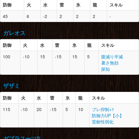
とがった爪×4
防御
火
水
雷
氷
龍
スキル
コンガの剛毛×4
防御
スロット
必要素材
胴
19
1
ランポスの尖爪×4
ドスヘラクレス×2
45
6
-2
2
2
2
-
ランポスの上皮×3
頭
-
0
-
強靭な鳥竜皮×3
腰
19
1
桃毛獣の剛毛×3
カブレライト鉱石×2
桃毛獣の牙×3
ガレオス
胴
-
0
-
強靭な鳥竜皮×2
腕
19
2
ランポスの尖爪×4
上竜骨×2
腕
-
0
-
防御
火
水
雷
氷
龍
スキル
鳴き袋×4
鳥竜玉×1
脚
19
1
桃毛獣の剛毛×3
腰
20
0
堅竜骨×6
100
-10
15
-15
15
5
腹減り半減
天空の結晶×2
強靭な鳥竜皮×2
ノヴァクリスタル×1
防御
スロット
必要素材
暑さ無効
堅牢な骨×2
探知
腰
19
1
ランポスの上鱗×3
脚
20
0
ドラグライト鉱石×4
堅竜骨×6
頭
20
2
砂竜の上鱗×3
鳴き袋×4
ノヴァクリスタル×1
砂竜の上ヒレ×1
ランポスの上鱗×3
ザザミ
マカライト鉱石×5
ドラグライト鉱石×2
鉄鉱石×10
防御
火
水
雷
氷
龍
スキル
脚
19
0
ランポスの上鱗×3
胴
20
2
砂竜の上鱗×2
強靭な鳥竜皮×3
115
-10
20
-15
5
10
ブレ抑制+1
砂竜の上ヒレ×2
上質な鳥竜骨×4
防御
スロット
必要素材
防御力UP【小】
ライトクリスタル×2
マカライト鉱石×4
雷耐性弱化
鉄鉱石×10
頭
20
1
盾蟹の堅殻×2
盾蟹の尖爪×2
腕
20
1
盾蟹の堅殻×2
ガブラスーツS